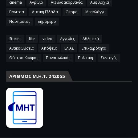
cinema
Αγρίνιο
Αιτωλοακαρνανία
Αμφιλοχία
Βόνιτσα
Δυτική Ελλάδα
Θέρμο
Μεσολόγγι
Ναύπακτος
Ξηρόμερο
Stories
like
video
Αγγελίες
Αθλητικά
Ανακοινώσεις
Απόψεις
ΕΛ.ΑΣ
Επικαιρότητα
Θέατρο-Κιν/φος
Παναιτωλικός
Πολιτική
Συνταγές
ΑΡΙΘΜΌΣ Μ.Η.Τ. 242055