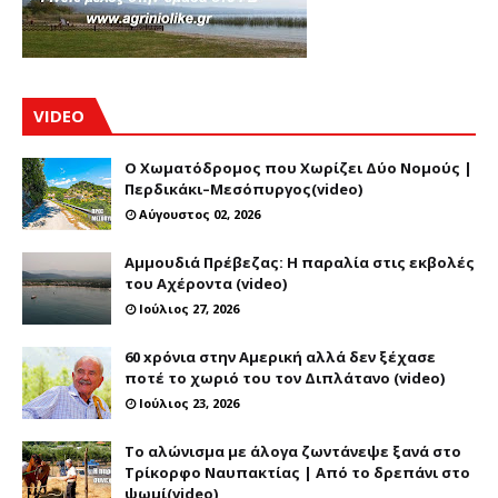
VIDEO
Ο Χωματόδρομος που Χωρίζει Δύο Νομούς |
Περδικάκι–Μεσόπυργος(video)
Αύγουστος 02, 2026
Αμμουδιά Πρέβεζας: Η παραλία στις εκβολές
του Αχέροντα (video)
Ιούλιος 27, 2026
60 xρόνια στην Αμερική αλλά δεν ξέχασε
ποτέ το χωριό του τον Διπλάτανο (video)
Ιούλιος 23, 2026
Το αλώνισμα με άλογα ζωντάνεψε ξανά στο
Τρίκορφο Ναυπακτίας | Από το δρεπάνι στο
ψωμί(video)