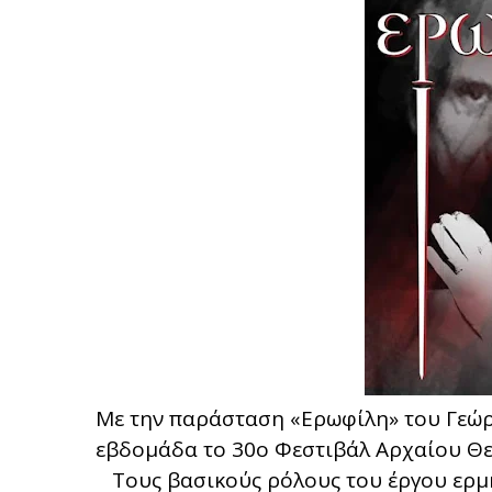
Με την παράσταση «Ερωφίλη» του Γεώρ
εβδομάδα το 30ο Φεστιβάλ Αρχαίου Θε
Τους βασικούς ρόλους του έργου ερμ