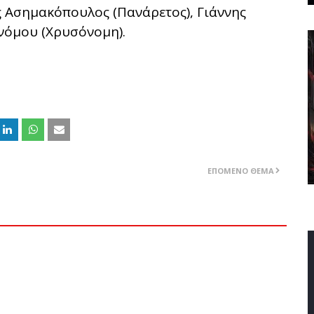
ς Ασημακόπουλος (Πανάρετος), Γιάννης
νόμου (Χρυσόνομη).
ΕΠΌΜΕΝΟ ΘΈΜΑ