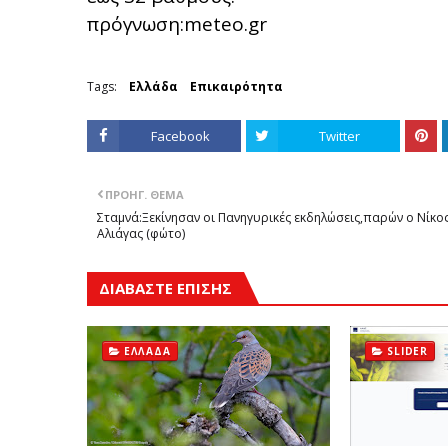
πρόγνωση:meteo.gr
Tags:
Ελλάδα
Επικαιρότητα
Facebook
Twitter
ΠΡΟΗΓ. ΘΈΜΑ
Σταμνά:Ξεκίνησαν οι Πανηγυρικές εκδηλώσεις,παρών ο Νίκο
Αλιάγας (φώτο)
ΔΙΑΒΑΣΤΕ ΕΠΙΣΗΣ
ΕΛΛΆΔΑ
SLIDER