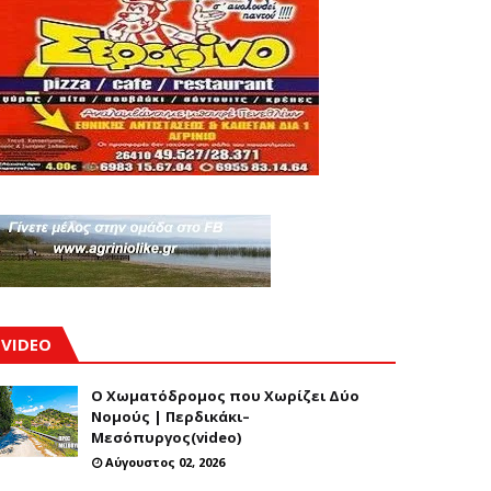
VIDEO
Ο Χωματόδρομος που Χωρίζει Δύο
Νομούς | Περδικάκι–
Μεσόπυργος(video)
Αύγουστος 02, 2026