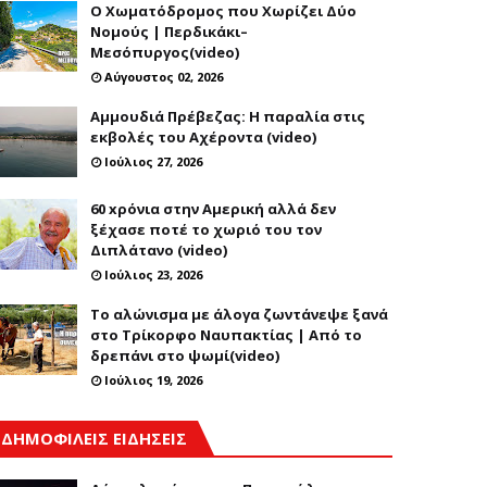
Ο Χωματόδρομος που Χωρίζει Δύο
Νομούς | Περδικάκι–
Μεσόπυργος(video)
Αύγουστος 02, 2026
Αμμουδιά Πρέβεζας: Η παραλία στις
εκβολές του Αχέροντα (video)
Ιούλιος 27, 2026
60 xρόνια στην Αμερική αλλά δεν
ξέχασε ποτέ το χωριό του τον
Διπλάτανο (video)
Ιούλιος 23, 2026
Το αλώνισμα με άλογα ζωντάνεψε ξανά
στο Τρίκορφο Ναυπακτίας | Από το
δρεπάνι στο ψωμί(video)
Ιούλιος 19, 2026
ΔΗΜΟΦΙΛΕΙΣ ΕΙΔΗΣΕΙΣ