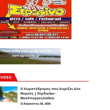
VIDEO
Ο Χωματόδρομος που Χωρίζει Δύο
Νομούς | Περδικάκι–
Μεσόπυργος(video)
Αύγουστος 02, 2026