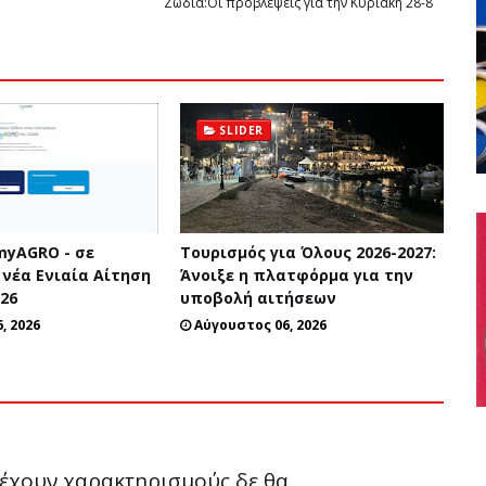
Ζώδια:Οι προβλέψεις για την Κυριακή 28-8
SLIDER
yAGRO - σε
Τουρισμός για Όλους 2026-2027:
 νέα Ενιαία Αίτηση
Άνοιξε η πλατφόρμα για την
026
υποβολή αιτήσεων
, 2026
Αύγουστος 06, 2026
ριέχουν χαρακτηρισμούς δε θα