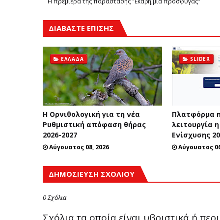
Η πρεμιέρα της παράστασης "Εκάβη,μια πρόσφυγας"
ΔΙΑΒΑΣΤΕ ΕΠΙΣΗΣ
ΕΛΛΆΔΑ
SLIDER
Η Ορνιθολογική για τη νέα
Πλατφόρμα m
Ρυθμιστική απόφαση θήρας
λειτουργία η
2026-2027
Ενίσχυσης 2
Αύγουστος 08, 2026
Αύγουστος 06
ΔΗΜΟΣΊΕΥΣΗ ΣΧΟΛΊΟΥ
0 Σχόλια
Σχόλια τα οποία είναι υβριστικά ή πε