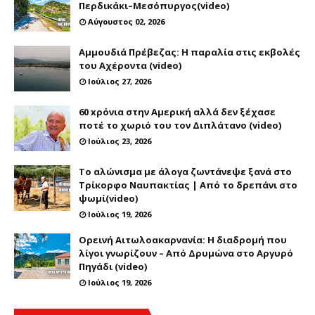
Περδικάκι–Μεσόπυργος(video)
Αύγουστος 02, 2026
Αμμουδιά Πρέβεζας: Η παραλία στις εκβολές
του Αχέροντα (video)
Ιούλιος 27, 2026
60 xρόνια στην Αμερική αλλά δεν ξέχασε
ποτέ το χωριό του τον Διπλάτανο (video)
Ιούλιος 23, 2026
Το αλώνισμα με άλογα ζωντάνεψε ξανά στο
Τρίκορφο Ναυπακτίας | Από το δρεπάνι στο
ψωμί(video)
Ιούλιος 19, 2026
Ορεινή Αιτωλοακαρνανία: Η διαδρομή που
λίγοι γνωρίζουν – Από Δρυμώνα στο Αργυρό
Πηγάδι (video)
Ιούλιος 19, 2026