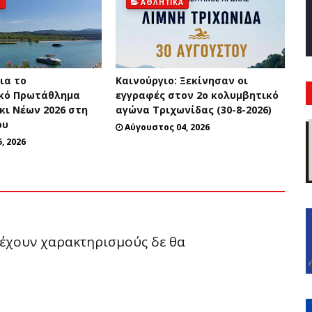
Ά
ΑΘΛΗΤΙΚΆ
ια το
Καινούργιο: Ξεκίνησαν οι
κό Πρωτάθλημα
εγγραφές στον 2ο κολυμβητικό
κι Νέων 2026 στη
αγώνα Τριχωνίδας (30-8-2026)
ου
Αύγουστος 04, 2026
, 2026
ριέχουν χαρακτηρισμούς δε θα