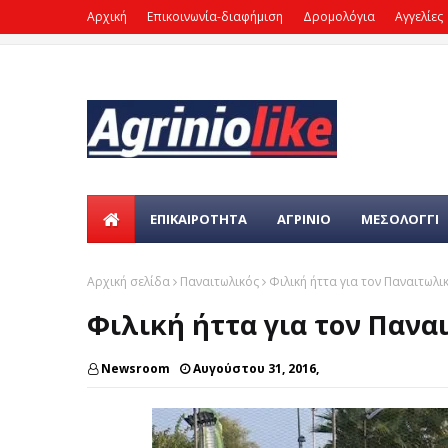
Αρχική
Επικοινωνία-διαφήμιση
Δρομολόγια
Αγγελίες
ΕΠΙΚΑΙΡΌΤΗΤΑ
ΑΓΡΙΝΙΟ
ΜΕΣΟΛΟΓΓΙ
Αρχική σελίδα
Παναιτωλικός
Φιλική ήττα για τον Παναιτωλι
Φιλική ήττα για τον Πανα
Newsroom
Αυγούστου 31, 2016,