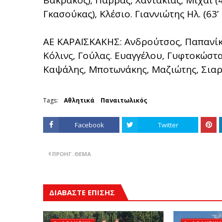
Βακράκος), Παρράς, Χαντάκιας, Μιχάι (46
Γκασούκας), Κλέσιο. Γιαννιώτης Ηλ. (63
ΑΕ ΚΑΡΑΪΣΚΑΚΗΣ: Ανδρούτσος, Παπανίκο
Κόλινς, Γούλας. Ευαγγέλου, Γυφτοκώστα
Καψάλης, Μποτωνάκης, Μαζιώτης, Σιαρά
Tags:
Αθλητικά
Παναιτωλικός
Facebook
Twitter
ΠΡΟΗΓ. ΘΈΜΑ
ΔΙΑΒΑΣΤΕ ΕΠΙΣΗΣ