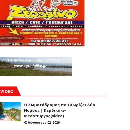
VIDEO
Ο Χωματόδρομος που Χωρίζει Δύο
Νομούς | Περδικάκι–
Μεσόπυργος(video)
Αύγουστος 02, 2026