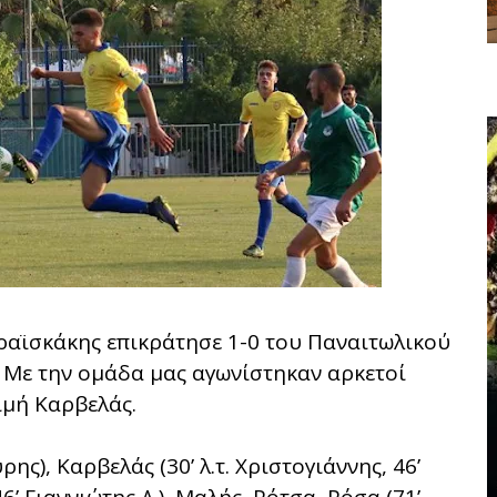
αραϊσκάκης επικράτησε 1-0 του Παναιτωλικού
. Με την ομάδα μας αγωνίστηκαν αρκετοί
ιμή Καρβελάς.
ς), Καρβελάς (30’ λ.τ. Χριστογιάννης, 46’