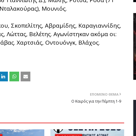
’ Γιαννιώτης Δ.), Μαλής, Ρότσα, Ρόσα (71’
’ Νταλακούρας), Μουνιός.
υ, Σκοπελίτης, Αβραμίδης, Καραγιαννίδης,
ς, Λώττας, Βελέτης. Αγωνίστηκαν ακόμα οι:
βας. Χαρτσιάς, Οντουόνγκ, Βλάχος.
ΕΠΌΜΕΝΟ ΘΈΜΑ
Ο Καιρός για την Πέμπτη 1-9