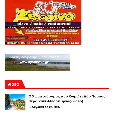
VIDEO
Ο Χωματόδρομος που Χωρίζει Δύο Νομούς |
Περδικάκι–Μεσόπυργος(video)
Αύγουστος 02, 2026