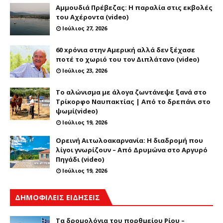
Αμμουδιά Πρέβεζας: Η παραλία στις εκβολές
του Αχέροντα (video)
Ιούλιος 27, 2026
60 xρόνια στην Αμερική αλλά δεν ξέχασε
ποτέ το χωριό του τον Διπλάτανο (video)
Ιούλιος 23, 2026
Το αλώνισμα με άλογα ζωντάνεψε ξανά στο
Τρίκορφο Ναυπακτίας | Από το δρεπάνι στο
ψωμί(video)
Ιούλιος 19, 2026
Ορεινή Αιτωλοακαρνανία: Η διαδρομή που
λίγοι γνωρίζουν – Από Δρυμώνα στο Αργυρό
Πηγάδι (video)
Ιούλιος 19, 2026
ΔΗΜΟΦΙΛΕΙΣ ΕΙΔΗΣΕΙΣ
Τα δρομολόγια του πορθμείου Ρίου –