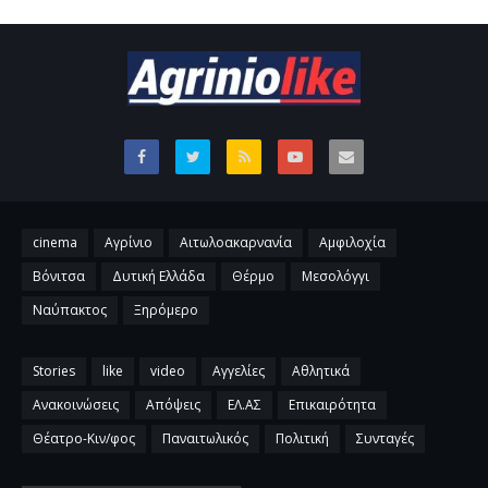
cinema
Αγρίνιο
Αιτωλοακαρνανία
Αμφιλοχία
Βόνιτσα
Δυτική Ελλάδα
Θέρμο
Μεσολόγγι
Ναύπακτος
Ξηρόμερο
Stories
like
video
Αγγελίες
Αθλητικά
Ανακοινώσεις
Απόψεις
ΕΛ.ΑΣ
Επικαιρότητα
Θέατρο-Κιν/φος
Παναιτωλικός
Πολιτική
Συνταγές