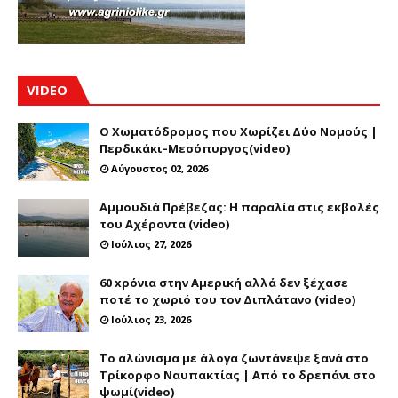
VIDEO
Ο Χωματόδρομος που Χωρίζει Δύο Νομούς |
Περδικάκι–Μεσόπυργος(video)
Αύγουστος 02, 2026
Αμμουδιά Πρέβεζας: Η παραλία στις εκβολές
του Αχέροντα (video)
Ιούλιος 27, 2026
60 xρόνια στην Αμερική αλλά δεν ξέχασε
ποτέ το χωριό του τον Διπλάτανο (video)
Ιούλιος 23, 2026
Το αλώνισμα με άλογα ζωντάνεψε ξανά στο
Τρίκορφο Ναυπακτίας | Από το δρεπάνι στο
ψωμί(video)