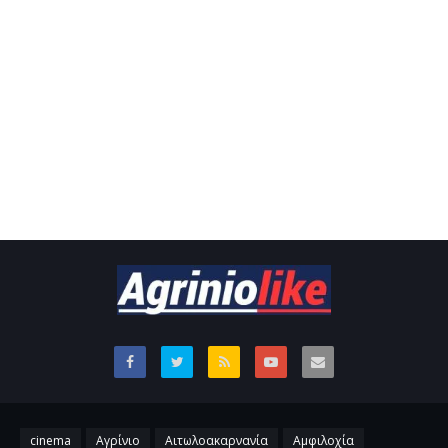
cinema
Αγρίνιο
Αιτωλοακαρνανία
Αμφιλοχία