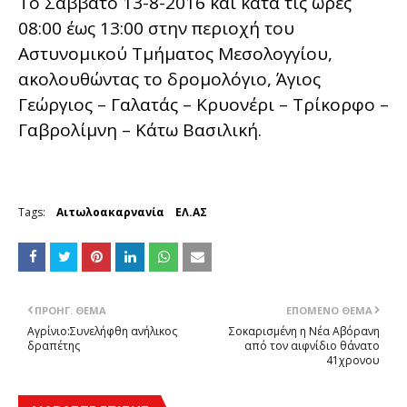
Το Σάββατο 13-8-2016 και κατά τις ώρες
08:00 έως 13:00 στην περιοχή του
Αστυνομικού Τμήματος Μεσολογγίου,
ακολουθώντας το δρομολόγιο, Άγιος
Γεώργιος – Γαλατάς – Κρυονέρι – Τρίκορφο –
Γαβρολίμνη – Κάτω Βασιλική.
Tags:
Αιτωλοακαρνανία
ΕΛ.ΑΣ
ΠΡΟΗΓ. ΘΈΜΑ
ΕΠΌΜΕΝΟ ΘΈΜΑ
Αγρίνιο:Συνελήφθη ανήλικος
Σοκαρισμένη η Νέα Αβόρανη
δραπέτης
από τον αιφνίδιο θάνατο
41χρονου