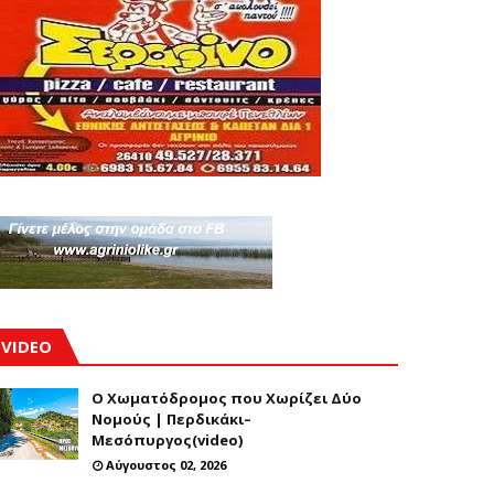
VIDEO
Ο Χωματόδρομος που Χωρίζει Δύο
Νομούς | Περδικάκι–
Μεσόπυργος(video)
Αύγουστος 02, 2026