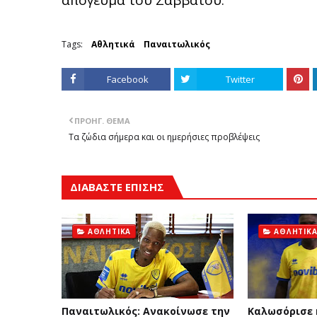
απόγευμα του Σαββάτου.
Tags:
Αθλητικά
Παναιτωλικός
Facebook
Twitter
ΠΡΟΗΓ. ΘΈΜΑ
Τα ζώδια σήμερα και οι ημερήσιες προβλέψεις
ΔΙΑΒΑΣΤΕ ΕΠΙΣΗΣ
ΑΘΛΗΤΙΚΆ
ΑΘΛΗΤΙΚ
Παναιτωλικός: Ανακοίνωσε την
Καλωσόρισε 