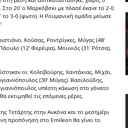
ε στη μέση και αντικαταστάθηκε, χωρίς ο
 Στο 20’ ο Μαρκόβσκι με πλασέ έκανε το 2-0
’ το 3-0 (φωτο). Η Ρουμανική ομάδα μείωσε
.
ιστιάνο, Κούσας, Ροντρίγκες, Μύγας (48’
άουλο (12’ Φερέιρα), Μουνιός (31’ Ρότσα),
ίστηκαν οι: Κολοβούρης, Χαντάκιας, Μιχάι,
γιαννόπουλος (30’ Μύγας). Βασιλούδης,
ογιαννόπουλος υπέστη κάκωση στο γόνατο
α εκτιμηθεί τις επόμενες μέρες.
της Τετάρτης στην Ανκόνα και το μεσημέρι
ενη προπόνηση στο Emileon θα γίνει το