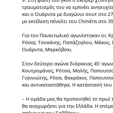
9’. Στη φάση του γκολ ο σκόρερ χτύπησ
τραυματισμός του να εμπνέει ανησυχία.
και ο Ουάρντα με διαγώνιο σουτ στο 27
με εκτέλεση πέναλτι του Chindris στο 39’
Για τον Παναιτωλικό αγωνίστηκαν οι: Κρ
Ρόσα), Τσοκάνης, Παπάζογλου, Μάκος, Π
Ουάρντα, Μαρκόβσκι.
Στον δεύτερο αγώνα διάρκειας 45′ αγων
Κουτρομάνος, Ρότσα, Μαλής, Παπουτσο
Γιαννιώτης, Ρόσα, Βακράκος. Παπουτσ
και αντικαταστάθηκε. Η κατάστασή του θ
– Η ομάδα μας θα προπονηθεί το πρωί 
θα αναχωρήσει για την Ελλάδα. Η επόμ