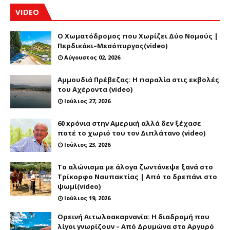
VIDEO
Ο Χωματόδρομος που Χωρίζει Δύο Νομούς |
Περδικάκι–Μεσόπυργος(video)
Αύγουστος 02, 2026
Αμμουδιά Πρέβεζας: Η παραλία στις εκβολές
του Αχέροντα (video)
Ιούλιος 27, 2026
60 xρόνια στην Αμερική αλλά δεν ξέχασε
ποτέ το χωριό του τον Διπλάτανο (video)
Ιούλιος 23, 2026
Το αλώνισμα με άλογα ζωντάνεψε ξανά στο
Τρίκορφο Ναυπακτίας | Από το δρεπάνι στο
ψωμί(video)
Ιούλιος 19, 2026
Ορεινή Αιτωλοακαρνανία: Η διαδρομή που
λίγοι γνωρίζουν – Από Δρυμώνα στο Αργυρό