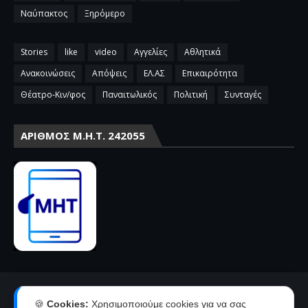
Ναύπακτος
Ξηρόμερο
Stories
like
video
Αγγελίες
Αθλητικά
Ανακοινώσεις
Απόψεις
ΕΛ.ΑΣ
Επικαιρότητα
Θέατρο-Κιν/φος
Παναιτωλικός
Πολιτική
Συνταγές
ΑΡΙΘΜΌΣ Μ.Η.Τ. 242055
Αρχική
Επικοινωνία-Διαφήμιση
🍪
Cookies:
Χρησιμοποιούμε cookies για να σας