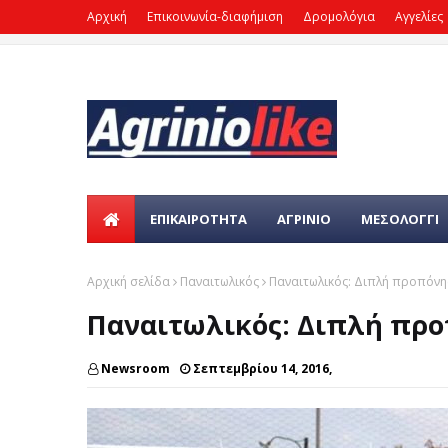
Αρχική
Επικοινωνία-διαφήμιση
Δρομολόγια
Αγγελίες
ΕΠΙΚΑΙΡΌΤΗΤΑ
ΑΓΡΙΝΙΟ
ΜΕΣΟΛΟΓΓΙ
Αρχική σελίδα
Παναιτωλικός
Παναιτωλικός: Διπλή προπόν
Παναιτωλικός: Διπλή πρ
Newsroom
Σεπτεμβρίου 14, 2016,