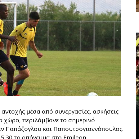
 αντοχής μέσα από συνεργασίες, ασκήσεις
νο χώρο, περιλάμβανε το σημερινό
αν Παπάζογλου και Παπουτσογιαννόπουλος.
 5.30 το απόγευμα στο Emileon.