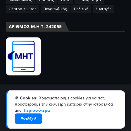
Θέατρο-Κιν/φος
Παναιτωλικός
Πολιτική
Συνταγές
ΑΡΙΘΜΌΣ Μ.Η.Τ. 242055
Αρχική
Επικοινωνία-Διαφήμιση
🍪
Cookies:
Χρησιμοποιούμε cookies για να σας
Όροι χρήσης-πολιτική απορρήτου
Ταυτότητα
προσφέρουμε την καλύτερη εμπειρία στην ιστοσελίδα
μας.
Περισσότερα
Δήλωση συμμόρφωσης με την σύσταση 2018/334 της Ε.Ε
Εντάξει!
Copyright ©
2026
agriniolike | Νέα από το Αγρίνιο και την
Αιτωλοακαρνανία