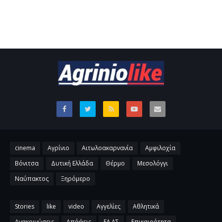
cinema
Αγρίνιο
Αιτωλοακαρνανία
Αμφιλοχία
Βόνιτσα
Δυτική Ελλάδα
Θέρμο
Μεσολόγγι
Ναύπακτος
Ξηρόμερο
Stories
like
video
Αγγελίες
Αθλητικά
Ανακοινώσεις
Απόψεις
ΕΛ.ΑΣ
Επικαιρότητα