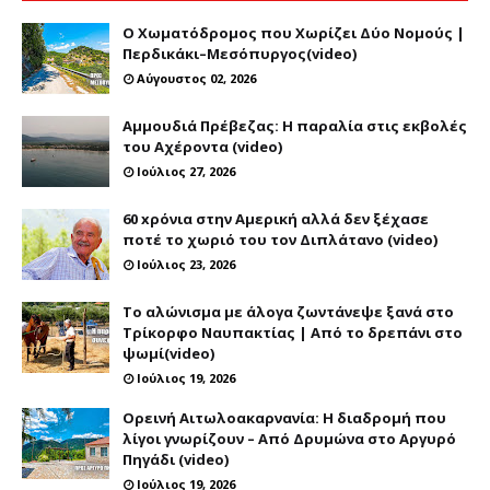
Ο Χωματόδρομος που Χωρίζει Δύο Νομούς |
Περδικάκι–Μεσόπυργος(video)
Αύγουστος 02, 2026
Αμμουδιά Πρέβεζας: Η παραλία στις εκβολές
του Αχέροντα (video)
Ιούλιος 27, 2026
60 xρόνια στην Αμερική αλλά δεν ξέχασε
ποτέ το χωριό του τον Διπλάτανο (video)
Ιούλιος 23, 2026
Το αλώνισμα με άλογα ζωντάνεψε ξανά στο
Τρίκορφο Ναυπακτίας | Από το δρεπάνι στο
ψωμί(video)
Ιούλιος 19, 2026
Ορεινή Αιτωλοακαρνανία: Η διαδρομή που
λίγοι γνωρίζουν – Από Δρυμώνα στο Αργυρό
Πηγάδι (video)
Ιούλιος 19, 2026