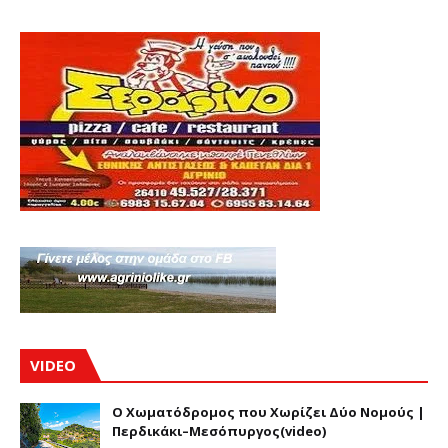
VIDEO
Ο Χωματόδρομος που Χωρίζει Δύο Νομούς |
Περδικάκι–Μεσόπυργος(video)