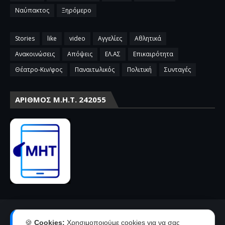
Ναύπακτος
Ξηρόμερο
Stories
like
video
Αγγελίες
Αθλητικά
Ανακοινώσεις
Απόψεις
ΕΛ.ΑΣ
Επικαιρότητα
Θέατρο-Κιν/φος
Παναιτωλικός
Πολιτική
Συνταγές
ΑΡΙΘΜΌΣ Μ.Η.Τ. 242055
Αρχική
Επικοινωνία-Διαφήμιση
🍪
Cookies:
Χρησιμοποιούμε cookies για να σας