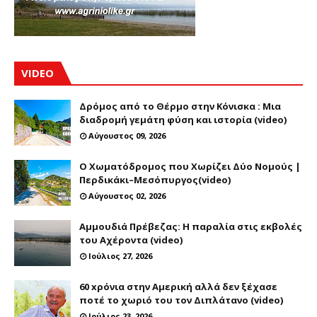
VIDEO
Δρόμος από το Θέρμο στην Κόνισκα : Μια
διαδρομή γεμάτη φύση και ιστορία (video)
Αύγουστος 09, 2026
Ο Χωματόδρομος που Χωρίζει Δύο Νομούς |
Περδικάκι–Μεσόπυργος(video)
Αύγουστος 02, 2026
Αμμουδιά Πρέβεζας: Η παραλία στις εκβολές
του Αχέροντα (video)
Ιούλιος 27, 2026
60 xρόνια στην Αμερική αλλά δεν ξέχασε
ποτέ το χωριό του τον Διπλάτανο (video)
Ιούλιος 23, 2026