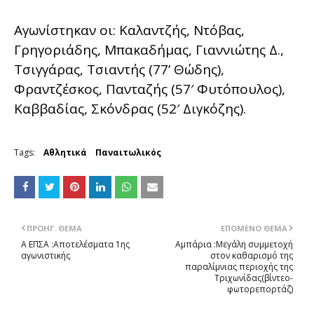
Αγωνίστηκαν οι: Καλαντζής, Ντόβας,
Γρηγοριάδης, Μπακαδήμας, Γιαννιώτης Δ.,
Τσιγγάρας, Τσιαντής (77’ Θώδης),
Φραντζέσκος, Πανταζής (57′ Φυτόπουλος),
Καββαδίας, Σκόνδρας (52′ Διγκόζης).
Tags:
Αθλητικά
Παναιτωλικός
ΠΡΟΗΓ. ΘΈΜΑ
ΕΠΌΜΕΝΟ ΘΈΜΑ
Α ΕΠΣΑ :Αποτελέσματα 1ης
Αμπάρια :Μεγάλη συμμετοχή
αγωνιστικής
στον καθαρισμό της
παραλίμνιας περιοχής της
Τριχωνίδας(βίντεο-
φωτορεπορτάζ)