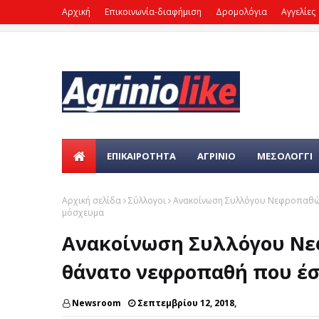
Αρχική
Επικοινωνία-διαφήμιση
Δρομολόγια
Αγγελίες
ΕΠΙΚΑΙΡΌΤΗΤΑ
ΑΓΡΙΝΙΟ
ΜΕΣΟΛΟΓΓΙ
Αρχική σελίδα
Σύλλογοι
Ανακοίνωση Συλλόγου Νεφροπαθών
μόσχευμα
Ανακοίνωση Συλλόγου Νεφ
θάνατο νεφροπαθή που έ
Newsroom
Σεπτεμβρίου 12, 2018,