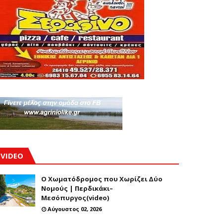
VIDEO
Ο Χωματόδρομος που Χωρίζει Δύο
Νομούς | Περδικάκι–
Μεσόπυργος(video)
Αύγουστος 02, 2026