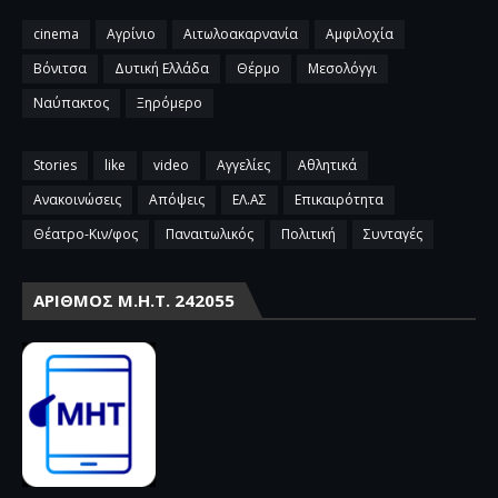
cinema
Αγρίνιο
Αιτωλοακαρνανία
Αμφιλοχία
Βόνιτσα
Δυτική Ελλάδα
Θέρμο
Μεσολόγγι
Ναύπακτος
Ξηρόμερο
Stories
like
video
Αγγελίες
Αθλητικά
Ανακοινώσεις
Απόψεις
ΕΛ.ΑΣ
Επικαιρότητα
Θέατρο-Κιν/φος
Παναιτωλικός
Πολιτική
Συνταγές
ΑΡΙΘΜΌΣ Μ.Η.Τ. 242055