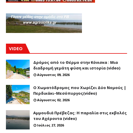
VIDEO
Δρόμος από το Θέρμο στην Κόνισκα : Μια
διαδρομή γεμάτη φύση και ιστορία (video)
Αύγουστος 09, 2026
Ο Χωματόδρομος που Χωρίζει Δύο Νομούς |
Περδικάκι–Μεσόπυργος(video)
Αύγουστος 02, 2026
Αμμουδιά Πρέβεζας: Η παραλία στις εκβολές
του Αχέροντα (video)
Ιούλιος 27, 2026