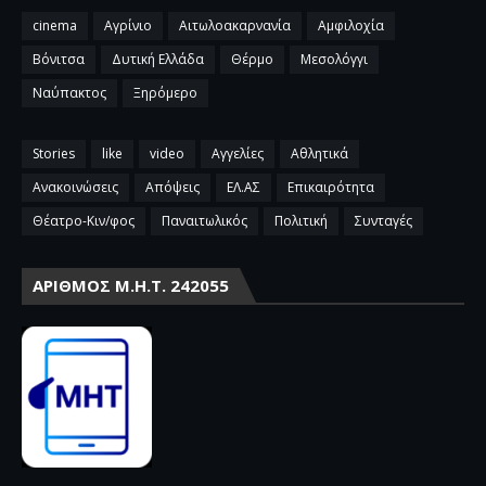
cinema
Αγρίνιο
Αιτωλοακαρνανία
Αμφιλοχία
Βόνιτσα
Δυτική Ελλάδα
Θέρμο
Μεσολόγγι
Ναύπακτος
Ξηρόμερο
Stories
like
video
Αγγελίες
Αθλητικά
Ανακοινώσεις
Απόψεις
ΕΛ.ΑΣ
Επικαιρότητα
Θέατρο-Κιν/φος
Παναιτωλικός
Πολιτική
Συνταγές
ΑΡΙΘΜΌΣ Μ.Η.Τ. 242055