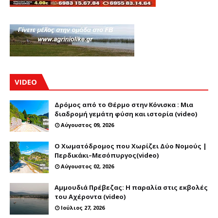
VIDEO
Δρόμος από το Θέρμο στην Κόνισκα : Μια
διαδρομή γεμάτη φύση και ιστορία (video)
Αύγουστος 09, 2026
Ο Χωματόδρομος που Χωρίζει Δύο Νομούς |
Περδικάκι–Μεσόπυργος(video)
Αύγουστος 02, 2026
Αμμουδιά Πρέβεζας: Η παραλία στις εκβολές
του Αχέροντα (video)
Ιούλιος 27, 2026