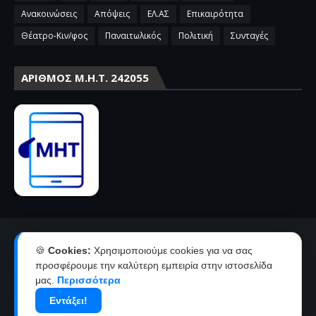
Ανακοινώσεις
Απόψεις
ΕΛ.ΑΣ
Επικαιρότητα
Θέατρο-Κιν/φος
Παναιτωλικός
Πολιτική
Συνταγές
ΑΡΙΘΜΌΣ Μ.Η.Τ. 242055
Αρχική
Επικοινωνία-Διαφήμιση
🍪
Cookies:
Χρησιμοποιούμε cookies για να σας
Όροι χρήσης-πολιτική απορρήτου
Ταυτότητα
προσφέρουμε την καλύτερη εμπειρία στην ιστοσελίδα
μας.
Περισσότερα
Δήλωση συμμόρφωσης με την σύσταση 2018/334 της Ε.Ε
Εντάξει!
Copyright ©
2026
agriniolike | Νέα από το Αγρίνιο και την