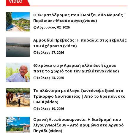
VIDEO
Ο Χωματόδρομος που Χωρίζει Δύο Νομούς |
Περδικάκι–Μεσόπυργος(video)
Αύγουστος 02, 2026
Αμμουδιά Πρέβεζας: Η παραλία στις εκβολές
του Αχέροντα (video)
Ιούλιος 27, 2026
60 xρόνια στην Αμερική αλλά δεν ξέχασε
ποτέ το χωριό του τον Διπλάτανο (video)
Ιούλιος 23, 2026
Το αλώνισμα με άλογα ζωντάνεψε ξανά στο
Τρίκορφο Ναυπακτίας | Από το δρεπάνι στο
ψωμί(video)
Ιούλιος 19, 2026
Ορεινή Αιτωλοακαρνανία: Η διαδρομή που
λίγοι γνωρίζουν – Από Δρυμώνα στο Αργυρό
Πηγάδι (video)