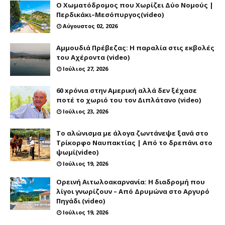
Ο Χωματόδρομος που Χωρίζει Δύο Νομούς |
Περδικάκι–Μεσόπυργος(video)
Αύγουστος 02, 2026
Αμμουδιά Πρέβεζας: Η παραλία στις εκβολές
του Αχέροντα (video)
Ιούλιος 27, 2026
60 xρόνια στην Αμερική αλλά δεν ξέχασε
ποτέ το χωριό του τον Διπλάτανο (video)
Ιούλιος 23, 2026
Το αλώνισμα με άλογα ζωντάνεψε ξανά στο
Τρίκορφο Ναυπακτίας | Από το δρεπάνι στο
ψωμί(video)
Ιούλιος 19, 2026
Ορεινή Αιτωλοακαρνανία: Η διαδρομή που
λίγοι γνωρίζουν – Από Δρυμώνα στο Αργυρό
Πηγάδι (video)
Ιούλιος 19, 2026