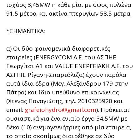
ισχύος 3,45MW η κάθε μία, με ύψος πυλώνα
91,5 μέτρα και ακτίνα πτερυγίων 58,5 μέτρα.
*ΣΗΜΑΝΤΙΚΑ:
α) Οι δύο φαινομενικά διαφορετικές
εταιρείες (ENERGYCOM Α.Ε. του ΑΣΠΗΕ
Γεωργίτσι Α1 και VALUE ΕΝΕΡΓΕΙΑΚΗ Α.Ε. του
ΑΣΠΗΕ Ρίγανη-Σπαρτόλιζα) έχουν παρόλα
αυτά ίδια έδρα (Μεγ. Αλεξάνδρου 179 στην
Πάτρα) και ίδιο υπεύθυνο επικοινωνίας
(Χτενας Παναγιώτης, τηλ. 2610325920 και
email:
grafeiohydro@gmail.com
). Πρόκειται
ουσιαστικά για ένα ενιαίο έργο 34,5ΜW με
δέκα (10) ανεμογεννήτριες από μία εταιρεία,
το οποίο σκοπίμως διαιρέθηκε σε δύο