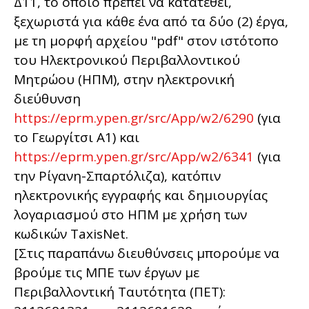
Δ11, το οποίο πρέπει να κατατεθεί,
ξεχωριστά για κάθε ένα από τα δύο (2) έργα,
με τη μορφή αρχείου "pdf" στον ιστότοπο
του Ηλεκτρονικού Περιβαλλοντικού
Μητρώου (ΗΠΜ), στην ηλεκτρονική
διεύθυνση
https://eprm.ypen.gr/src/App/w2/6290
(για
το Γεωργίτσι Α1) και
https://eprm.ypen.gr/src/App/w2/6341
(για
την Ρίγανη-Σπαρτόλιζα), κατόπιν
ηλεκτρονικής εγγραφής και δημιουργίας
λογαριασμού στο ΗΠΜ με χρήση των
κωδικών TaxisNet.
[Στις παραπάνω διευθύνσεις μπορούμε να
βρούμε τις ΜΠΕ των έργων με
Περιβαλλοντική Ταυτότητα (ΠΕΤ):