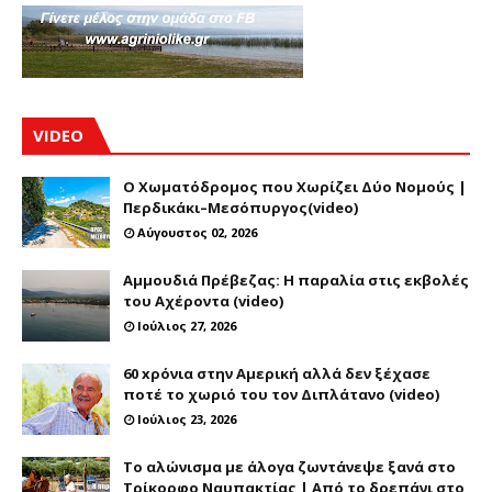
VIDEO
Ο Χωματόδρομος που Χωρίζει Δύο Νομούς |
Περδικάκι–Μεσόπυργος(video)
Αύγουστος 02, 2026
Αμμουδιά Πρέβεζας: Η παραλία στις εκβολές
του Αχέροντα (video)
Ιούλιος 27, 2026
60 xρόνια στην Αμερική αλλά δεν ξέχασε
ποτέ το χωριό του τον Διπλάτανο (video)
Ιούλιος 23, 2026
Το αλώνισμα με άλογα ζωντάνεψε ξανά στο
Τρίκορφο Ναυπακτίας | Από το δρεπάνι στο