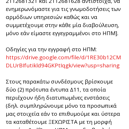
2112681321 και 2112681628 αντίστοιχα, να
ενημερωνόμαστε για τις γνωμοδοτήσεις των
αρμόδιων υπηρεσιών καθώς και να
συμμετέχουμε στην κάθε μία διαβούλευση,
μόνο εάν είμαστε εγγεγραμμένοι στο ΗΠΜ].
Οδηγίες για την εγγραφή στο ΗΠΜ:
https://drive.google.com/file/d/1RE30b12CM
DLUrBIfutikld94GKPtIqgk/view?usp=sharing
Στους παρακάτω συνδέσμους βρίσκουμε
δύο (2) πρότυπα έντυπα Δ11, τα οποία
περιέχουν ήδη διατυπωμένες ενστάσεις
(δηλ. συμπληρώνουμε μόνο τα προσωπικά
μας στοιχεία εάν το επιθυμούμε και ύστερα
τα καταθέτουμε ΞΕΧΩΡΙΣΤΑ με τη μορφή