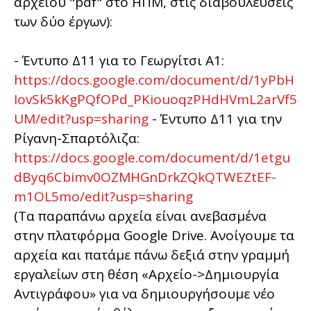
αρχείου "pdf" στο ΗΠΜ, στις διαβουλεύσεις
των δύο έργων):
- Έντυπο Δ11 για το Γεωργίτσι Α1:
https://docs.google.com/document/d/1yPbH
IovSk5kKgPQfOPd_PKiouoqzPHdHVmL2arVf5
UM/edit?usp=sharing
- Έντυπο Δ11 για την
Ρίγανη-Σπαρτόλιζα:
https://docs.google.com/document/d/1etgu
dByq6Cbimv0OZMHGnDrkZQkQTWEZtEF-
m1OL5mo/edit?usp=sharing
(Τα παραπάνω αρχεία είναι ανεβασμένα
στην πλατφόρμα Google Drive. Ανοίγουμε τα
αρχεία και πατάμε πάνω δεξιά στην γραμμή
εργαλείων στη θέση «Αρχείο->Δημιουργία
Αντιγράφου» για να δημιουργήσουμε νέο