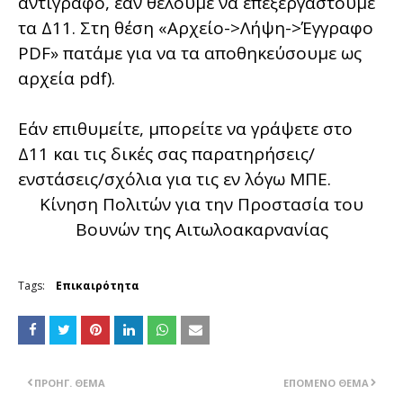
αντίγραφο, εάν θέλουμε να επεξεργαστούμε
τα Δ11. Στη θέση «Αρχείο->Λήψη->Έγγραφο
PDF» πατάμε για να τα αποθηκεύσουμε ως
αρχεία pdf).
Εάν επιθυμείτε, μπορείτε να γράψετε στο
Δ11 και τις δικές σας παρατηρήσεις/
ενστάσεις/σχόλια για τις εν λόγω ΜΠΕ.
Κίνηση Πολιτών για την Προστασία του
Βουνών της Αιτωλοακαρνανίας
Tags:
Επικαιρότητα
ΠΡΟΗΓ. ΘΈΜΑ
ΕΠΌΜΕΝΟ ΘΈΜΑ