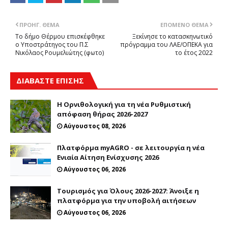
ΠΡΟΗΓ. ΘΈΜΑ
ΕΠΌΜΕΝΟ ΘΈΜΑ
Το δήμο Θέρμου επισκέφθηκε
Ξεκίνησε το κατασκηνωτικό
ο Υποστράτηγος του Π.Σ
πρόγραμμα του ΛΑΕ/ΟΠΕΚΑ για
Νικόλαος Ρουμελιώτης (φωτο)
το έτος 2022
ΔΙΑΒΑΣΤΕ ΕΠΙΣΗΣ
Η Ορνιθολογική για τη νέα Ρυθμιστική
απόφαση θήρας 2026-2027
Αύγουστος 08, 2026
Πλατφόρμα myAGRO - σε λειτουργία η νέα
Ενιαία Αίτηση Ενίσχυσης 2026
Αύγουστος 06, 2026
Τουρισμός για Όλους 2026-2027: Άνοιξε η
πλατφόρμα για την υποβολή αιτήσεων
Αύγουστος 06, 2026