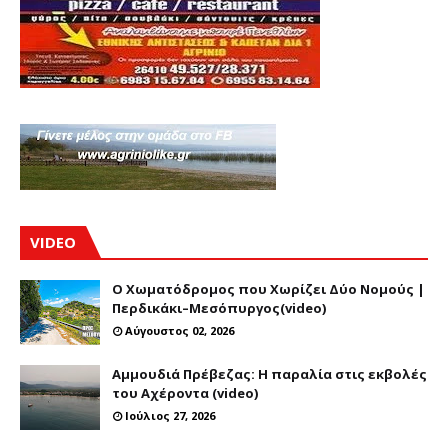
VIDEO
Ο Χωματόδρομος που Χωρίζει Δύο Νομούς |
Περδικάκι–Μεσόπυργος(video)
Αύγουστος 02, 2026
Αμμουδιά Πρέβεζας: Η παραλία στις εκβολές
του Αχέροντα (video)
Ιούλιος 27, 2026