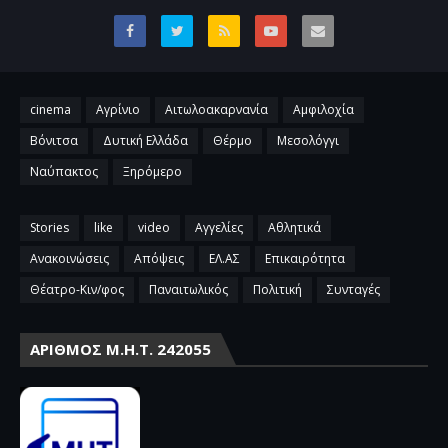
cinema
Αγρίνιο
Αιτωλοακαρνανία
Αμφιλοχία
Βόνιτσα
Δυτική Ελλάδα
Θέρμο
Μεσολόγγι
Ναύπακτος
Ξηρόμερο
Stories
like
video
Αγγελίες
Αθλητικά
Ανακοινώσεις
Απόψεις
ΕΛ.ΑΣ
Επικαιρότητα
Θέατρο-Κιν/φος
Παναιτωλικός
Πολιτική
Συνταγές
ΑΡΙΘΜΌΣ Μ.Η.Τ. 242055