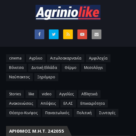
cinema
Αγρίνιο
Αιτωλοακαρνανία
Αμφιλοχία
Βόνιτσα
Δυτική Ελλάδα
Θέρμο
Μεσολόγγι
Ναύπακτος
Ξηρόμερο
Stories
like
video
Αγγελίες
Αθλητικά
Ανακοινώσεις
Απόψεις
ΕΛ.ΑΣ
Επικαιρότητα
Θέατρο-Κιν/φος
Παναιτωλικός
Πολιτική
Συνταγές
ΑΡΙΘΜΌΣ Μ.Η.Τ. 242055