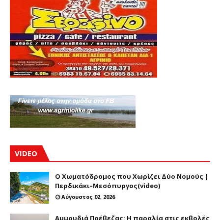
VIDEO
Ο Χωματόδρομος που Χωρίζει Δύο Νομούς |
Περδικάκι–Μεσόπυργος(video)
Αύγουστος 02, 2026
Αμμουδιά Πρέβεζας: Η παραλία στις εκβολές