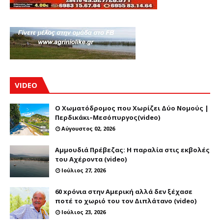
VIDEO
Ο Χωματόδρομος που Χωρίζει Δύο Νομούς |
Περδικάκι–Μεσόπυργος(video)
Αύγουστος 02, 2026
Αμμουδιά Πρέβεζας: Η παραλία στις εκβολές
του Αχέροντα (video)
Ιούλιος 27, 2026
60 xρόνια στην Αμερική αλλά δεν ξέχασε
ποτέ το χωριό του τον Διπλάτανο (video)
Ιούλιος 23, 2026