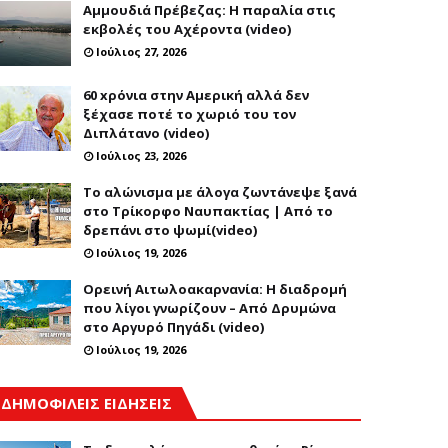
Αμμουδιά Πρέβεζας: Η παραλία στις
εκβολές του Αχέροντα (video)
Ιούλιος 27, 2026
60 xρόνια στην Αμερική αλλά δεν
ξέχασε ποτέ το χωριό του τον
Διπλάτανο (video)
Ιούλιος 23, 2026
Το αλώνισμα με άλογα ζωντάνεψε ξανά
στο Τρίκορφο Ναυπακτίας | Από το
δρεπάνι στο ψωμί(video)
Ιούλιος 19, 2026
Ορεινή Αιτωλοακαρνανία: Η διαδρομή
που λίγοι γνωρίζουν – Από Δρυμώνα
στο Αργυρό Πηγάδι (video)
Ιούλιος 19, 2026
ΔΗΜΟΦΙΛΕΙΣ ΕΙΔΗΣΕΙΣ