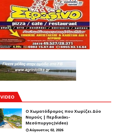
VIDEO
Ο Χωματόδρομος που Χωρίζει Δύο
Νομούς | Περδικάκι–
Μεσόπυργος(video)
Αύγουστος 02, 2026