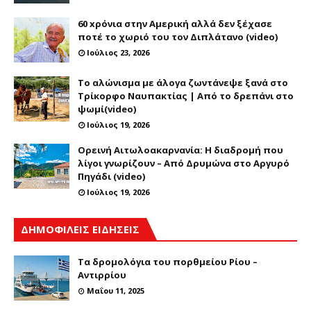
60 xρόνια στην Αμερική αλλά δεν ξέχασε
ποτέ το χωριό του τον Διπλάτανο (video)
Ιούλιος 23, 2026
Το αλώνισμα με άλογα ζωντάνεψε ξανά στο
Τρίκορφο Ναυπακτίας | Από το δρεπάνι στο
ψωμί(video)
Ιούλιος 19, 2026
Ορεινή Αιτωλοακαρνανία: Η διαδρομή που
λίγοι γνωρίζουν – Από Δρυμώνα στο Αργυρό
Πηγάδι (video)
Ιούλιος 19, 2026
ΔΗΜΟΦΙΛΕΙΣ ΕΙΔΗΣΕΙΣ
Τα δρομολόγια του πορθμείου Ρίου –
Αντιρρίου
Μαΐου 11, 2025