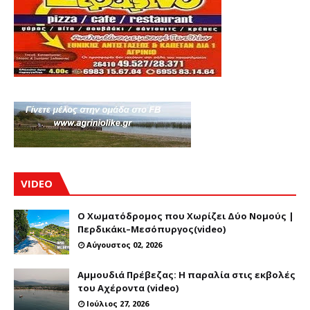
VIDEO
Ο Χωματόδρομος που Χωρίζει Δύο Νομούς |
Περδικάκι–Μεσόπυργος(video)
Αύγουστος 02, 2026
Αμμουδιά Πρέβεζας: Η παραλία στις εκβολές
του Αχέροντα (video)
Ιούλιος 27, 2026