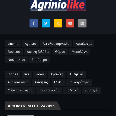
cinema
Αγρίνιο
Αιτωλοακαρνανία
Αμφιλοχία
Βόνιτσα
Δυτική Ελλάδα
Θέρμο
Μεσολόγγι
Ναύπακτος
Ξηρόμερο
Stories
like
video
Αγγελίες
Αθλητικά
Ανακοινώσεις
Απόψεις
ΕΛ.ΑΣ
Επικαιρότητα
Θέατρο-Κιν/φος
Παναιτωλικός
Πολιτική
Συνταγές
ΑΡΙΘΜΌΣ Μ.Η.Τ. 242055