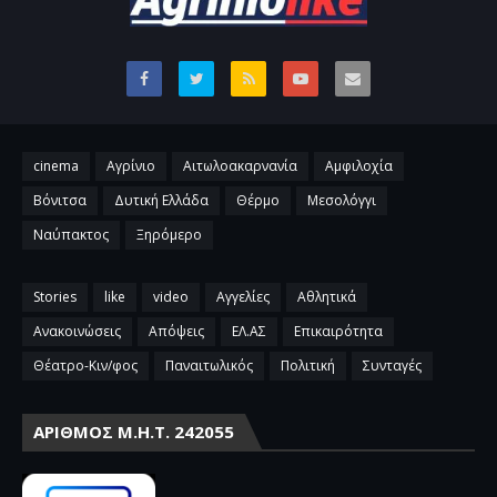
cinema
Αγρίνιο
Αιτωλοακαρνανία
Αμφιλοχία
Βόνιτσα
Δυτική Ελλάδα
Θέρμο
Μεσολόγγι
Ναύπακτος
Ξηρόμερο
Stories
like
video
Αγγελίες
Αθλητικά
Ανακοινώσεις
Απόψεις
ΕΛ.ΑΣ
Επικαιρότητα
Θέατρο-Κιν/φος
Παναιτωλικός
Πολιτική
Συνταγές
ΑΡΙΘΜΌΣ Μ.Η.Τ. 242055