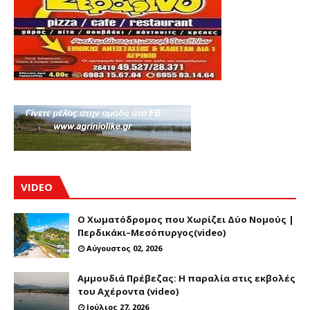
VIDEO
Ο Χωματόδρομος που Χωρίζει Δύο Νομούς |
Περδικάκι–Μεσόπυργος(video)
Αύγουστος 02, 2026
Αμμουδιά Πρέβεζας: Η παραλία στις εκβολές
του Αχέροντα (video)
Ιούλιος 27, 2026