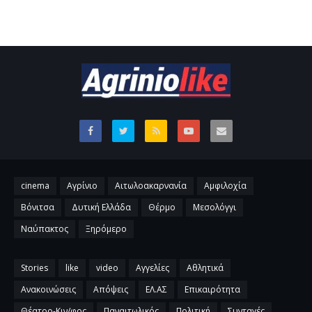
cinema
Αγρίνιο
Αιτωλοακαρνανία
Αμφιλοχία
Βόνιτσα
Δυτική Ελλάδα
Θέρμο
Μεσολόγγι
Ναύπακτος
Ξηρόμερο
Stories
like
video
Αγγελίες
Αθλητικά
Ανακοινώσεις
Απόψεις
ΕΛ.ΑΣ
Επικαιρότητα
Θέατρο-Κιν/φος
Παναιτωλικός
Πολιτική
Συνταγές