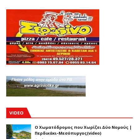
VIDEO
Ο Χωματόδρομος που Χωρίζει Δύο Νομούς |
Περδικάκι–Μεσόπυργος(video)