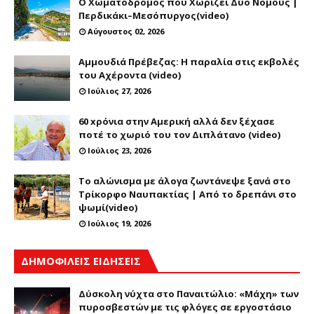
Ο Χωματόδρομος που Χωρίζει Δύο Νομούς |
Περδικάκι–Μεσόπυργος(video)
Αύγουστος 02, 2026
Αμμουδιά Πρέβεζας: Η παραλία στις εκβολές
του Αχέροντα (video)
Ιούλιος 27, 2026
60 xρόνια στην Αμερική αλλά δεν ξέχασε
ποτέ το χωριό του τον Διπλάτανο (video)
Ιούλιος 23, 2026
Το αλώνισμα με άλογα ζωντάνεψε ξανά στο
Τρίκορφο Ναυπακτίας | Από το δρεπάνι στο
ψωμί(video)
Ιούλιος 19, 2026
ΔΗΜΟΦΙΛΕΙΣ ΕΙΔΗΣΕΙΣ
Δύσκολη νύχτα στο Παναιτώλιο: «Μάχη» των
πυροσβεστών με τις φλόγες σε εργοστάσιο