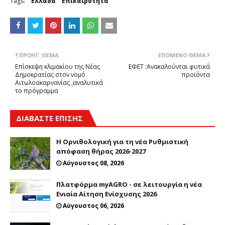
Tags:
Ελλάδα
Επικαιρότητα
ΠΡΟΗΓ. ΘΈΜΑ
ΕΠΌΜΕΝΟ ΘΈΜΑ
Επίσκεψη κλιμακίου της Νέας
ΕΦΕΤ :Aνακαλούνται φυτικά
Δημοκρατίας στον νομό
προϊόντα
Αιτωλοακαρνανίας ,αναλυτικά
το πρόγραμμα
ΔΙΑΒΑΣΤΕ ΕΠΙΣΗΣ
Η Ορνιθολογική για τη νέα Ρυθμιστική
απόφαση θήρας 2026-2027
Αύγουστος 08, 2026
Πλατφόρμα myAGRO - σε λειτουργία η νέα
Ενιαία Αίτηση Ενίσχυσης 2026
Αύγουστος 06, 2026