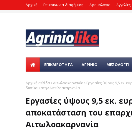
Αρχική
Επικοινωνία-διαφήμιση
Δρομολόγια
Αγγελίες
ΕΠΙΚΑΙΡΌΤΗΤΑ
ΑΓΡΙΝΙΟ
ΜΕΣΟΛΟΓΓΙ
Αρχική σελίδα
Αιτωλοακαρνανία
Εργασίες ύψους 9,5 εκ. ε
δικτύου στην Αιτωλοακαρνανία
Εργασίες ύψους 9,5 εκ. ε
αποκατάσταση του επαρχι
Αιτωλοακαρνανία