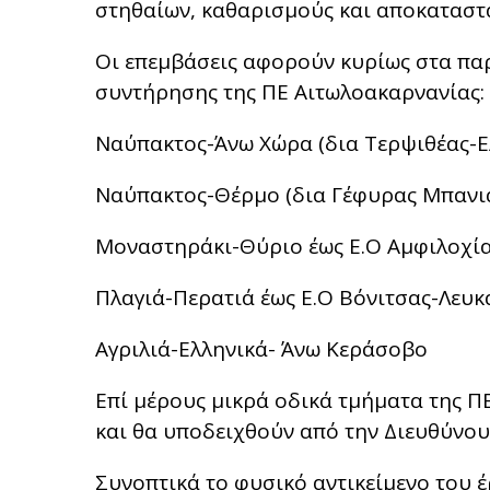
στηθαίων, καθαρισμούς και αποκαταστά
Οι επεμβάσεις αφορούν κυρίως στα πα
συντήρησης της ΠΕ Αιτωλοακαρνανίας:
Ναύπακτος-Άνω Χώρα (δια Τερψιθέας-Ε
Ναύπακτος-Θέρμο (δια Γέφυρας Μπανι
Μοναστηράκι-Θύριο έως Ε.Ο Αμφιλοχία
Πλαγιά-Περατιά έως Ε.Ο Βόνιτσας-Λευκ
Αγριλιά-Ελληνικά- Άνω Κεράσοβο
Επί μέρους μικρά οδικά τμήματα της Π
και θα υποδειχθούν από την Διευθύνου
Συνοπτικά το φυσικό αντικείμενο του έ