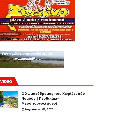
VIDEO
Ο Χωματόδρομος που Χωρίζει Δύο
Νομούς | Περδικάκι–
Μεσόπυργος(video)
Αύγουστος 02, 2026