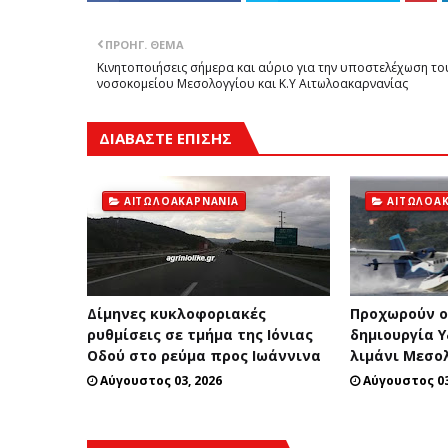
ΠΡΟΗΓ. ΘΈΜΑ
Κινητοποιήσεις σήμερα και αύριο για την υποστελέχωση το
νοσοκομείου Μεσολογγίου και Κ.Υ Αιτωλοακαρνανίας
ΔΙΑΒΑΣΤΕ ΕΠΙΣΗΣ
ΑΙΤΩΛΟΑΚΑΡΝΑΝΊΑ
ΑΙΤΩΛΟΑ
Δίμηνες κυκλοφοριακές
Προχωρούν οι
ρυθμίσεις σε τμήμα της Ιόνιας
δημιουργία 
Οδού στο ρεύμα προς Ιωάννινα
λιμάνι Μεσο
Αύγουστος 03, 2026
Αύγουστος 03