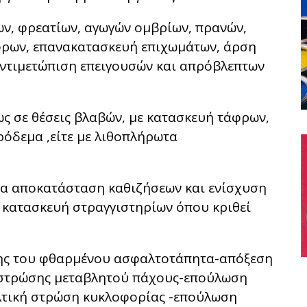
ν, φρεατίων, αγωγών ομβρίων, πρανών,
φρων, επανακατασκευή επιχωμάτων, άρση
αντιμετώπιση επειγουσών και απρόβλεπτων
ως σε θέσεις βλαβών, με κατασκευή τάφρων,
υρόδεμα ,είτε με λιθοπλήρωτα
για αποκατάσταση καθιζήσεων και ενίσχυση
 κατασκευή στραγγιστηρίων όπου κριθεί
σης του φθαρμένου ασφαλτοτάπητα-απόξεση
 στρώσης μεταβλητού πάχους-επούλωση
λτική στρώση κυκλοφορίας -επούλωση