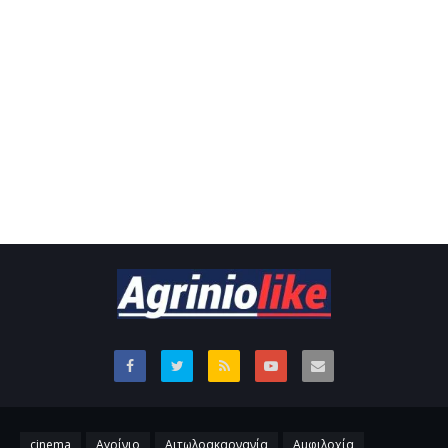
cinema
Αγρίνιο
Αιτωλοακαρνανία
Αμφιλοχία