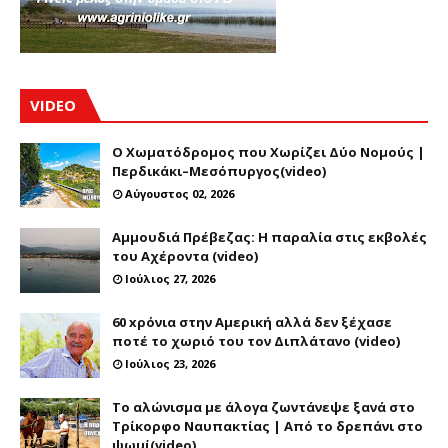
VIDEO
Ο Χωματόδρομος που Χωρίζει Δύο Νομούς |
Περδικάκι–Μεσόπυργος(video)
Αύγουστος 02, 2026
Αμμουδιά Πρέβεζας: Η παραλία στις εκβολές
του Αχέροντα (video)
Ιούλιος 27, 2026
60 xρόνια στην Αμερική αλλά δεν ξέχασε
ποτέ το χωριό του τον Διπλάτανο (video)
Ιούλιος 23, 2026
Το αλώνισμα με άλογα ζωντάνεψε ξανά στο
Τρίκορφο Ναυπακτίας | Από το δρεπάνι στο
ψωμί(video)