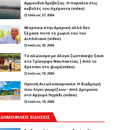
Αμμουδιά Πρέβεζας: Η παραλία στις
εκβολές του Αχέροντα (video)
Ιούλιος 27, 2026
60 xρόνια στην Αμερική αλλά δεν
ξέχασε ποτέ το χωριό του τον
Διπλάτανο (video)
Ιούλιος 23, 2026
Το αλώνισμα με άλογα ζωντάνεψε ξανά
στο Τρίκορφο Ναυπακτίας | Από το
δρεπάνι στο ψωμί(video)
Ιούλιος 19, 2026
Ορεινή Αιτωλοακαρνανία: Η διαδρομή
που λίγοι γνωρίζουν – Από Δρυμώνα
στο Αργυρό Πηγάδι (video)
Ιούλιος 19, 2026
ΔΗΜΟΦΙΛΕΙΣ ΕΙΔΗΣΕΙΣ