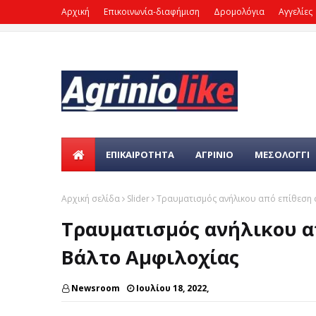
Αρχική
Επικοινωνία-διαφήμιση
Δρομολόγια
Αγγελίες
ΕΠΙΚΑΙΡΌΤΗΤΑ
ΑΓΡΙΝΙΟ
ΜΕΣΟΛΟΓΓΙ
Αρχική σελίδα
Slider
Τραυματισμός ανήλικου από επίθεση 
Τραυματισμός ανήλικου α
Βάλτο Αμφιλοχίας
Newsroom
Ιουλίου 18, 2022,