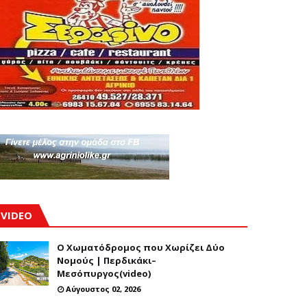
VIDEO
Ο Χωματόδρομος που Χωρίζει Δύο
Νομούς | Περδικάκι–
Μεσόπυργος(video)
Αύγουστος 02, 2026