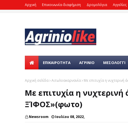
Αρχική
Επικοινωνία-διαφήμιση
Δρομολόγια
Αγγελίες
ΕΠΙΚΑΙΡΌΤΗΤΑ
ΑΓΡΙΝΙΟ
ΜΕΣΟΛΟΓΓΙ
Αρχική σελίδα
Αιτωλοακαρνανία
Με επιτυχία η νυχτερινή
Με επιτυχία η νυχτερινή
ΞΊΦΟΣ»(φωτο)
Newsroom
Ιουλίου 08, 2022,