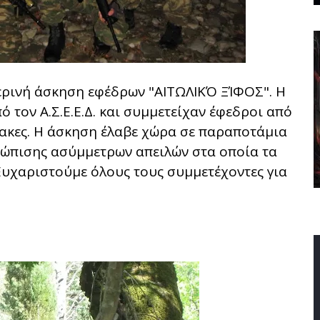
ερινή άσκηση εφέδρων "ΑΙΤΩΛΙΚΌ ΞΊΦΟΣ". Η
ό τον Α.Σ.Ε.Ε.Δ. και συμμετείχαν έφεδροι από
ύλακες. Η άσκηση έλαβε χώρα σε παραποτάμια
τώπισης ασύμμετρων απειλών στα οποία τα
 Ευχαριστούμε όλους τους συμμετέχοντες για