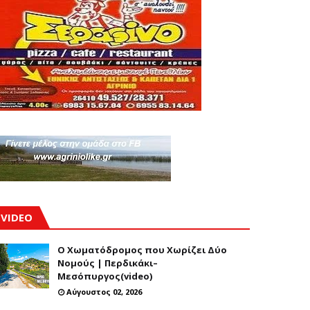
VIDEO
Ο Χωματόδρομος που Χωρίζει Δύο
Νομούς | Περδικάκι–
Μεσόπυργος(video)
Αύγουστος 02, 2026