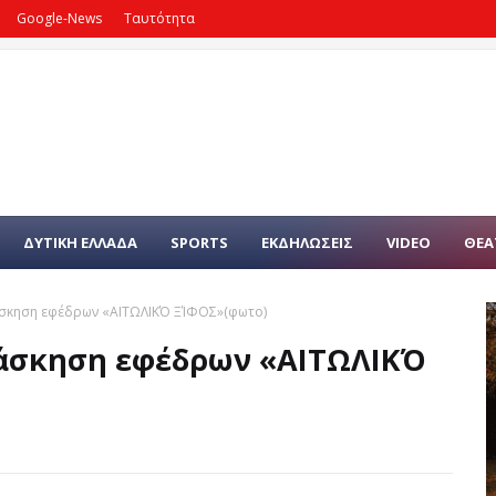
Google-News
Ταυτότητα
ΔΥΤΙΚΗ ΕΛΛΑΔΑ
SPORTS
ΕΚΔΗΛΩΣΕΙΣ
VIDEO
ΘΕΑ
 άσκηση εφέδρων «ΑΙΤΩΛΙΚΌ ΞΊΦΟΣ»(φωτο)
 άσκηση εφέδρων «ΑΙΤΩΛΙΚΌ