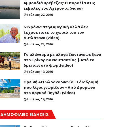
Αμμουδιά Πρέβεζας: Η παραλία στις
εκβολές του Αχέροντα (video)
Ιούλιος 27, 2026
60 xρόνια στην Αμερική αλλά δεν
ξέχασε ποτέ το χωριό του τον
Διπλάτανο (video)
Ιούλιος 23, 2026
Το αλώνισμα με άλογα ζωντάνεψε ξανά
στο Τρίκορφο Ναυπακτίας | Από το
δρεπάνι στο ψωμί(video)
Ιούλιος 19, 2026
Ορεινή Αιτωλοακαρνανία: Η διαδρομή
που λίγοι γνωρίζουν – Από Δρυμώνα
στο Αργυρό Πηγάδι (video)
Ιούλιος 19, 2026
ΔΗΜΟΦΙΛΕΙΣ ΕΙΔΗΣΕΙΣ