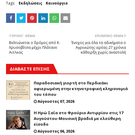
Tags:
Εκδηλώσεις
Καινούργιο
ΠΡΟΗΓ. ΘΈΜΑ
ΕΠΌΜΕΝΟ ΘΈΜΑ
Βελτιώνεται ο δρόμος από Κ.
Ένοχος για όλα τα αδικήματα ο
Χρυσοβίτσα μέχρι Πλάτανο
Αγρινιώτης ιερέας-27 χρόνια
Αιτ/νιας
κάθειρξη χωρίς αναστολή
ΔΙΑΒΑΣΤΕ ΕΠΙΣΗΣ
Παραδοσιακή γιορτή στο Περδικάκι
αφιερωμένη στην κτηνοτροφική κληρονομιά
του τόπου
Αύγουστος 07, 2026
Η Ηρώ Σαΐα στο Φρούριο Αντιρρίου στις 17
Αυγούστου-Μουσική βραδιά με ελεύθερη
είσοδο
Αύγουστος 06, 2026