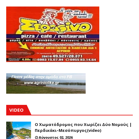
VIDEO
Ο Χωματόδρομος που Χωρίζει Δύο Νομούς |
Περδικάκι–Μεσόπυργος(video)
Αύγουστος 02, 2026