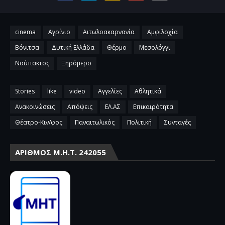
cinema
Αγρίνιο
Αιτωλοακαρνανία
Αμφιλοχία
Βόνιτσα
Δυτική Ελλάδα
Θέρμο
Μεσολόγγι
Ναύπακτος
Ξηρόμερο
Stories
like
video
Αγγελίες
Αθλητικά
Ανακοινώσεις
Απόψεις
ΕΛ.ΑΣ
Επικαιρότητα
Θέατρο-Κιν/φος
Παναιτωλικός
Πολιτική
Συνταγές
ΑΡΙΘΜΌΣ Μ.Η.Τ. 242055