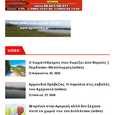
VIDEO
Ο Χωματόδρομος που Χωρίζει Δύο Νομούς |
Περδικάκι–Μεσόπυργος(video)
Αύγουστος 02, 2026
Αμμουδιά Πρέβεζας: Η παραλία στις εκβολές
του Αχέροντα (video)
Ιούλιος 27, 2026
60 xρόνια στην Αμερική αλλά δεν ξέχασε
ποτέ το χωριό του τον Διπλάτανο (video)