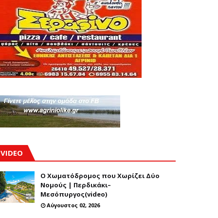
VIDEO
Ο Χωματόδρομος που Χωρίζει Δύο
Νομούς | Περδικάκι–
Μεσόπυργος(video)
Αύγουστος 02, 2026