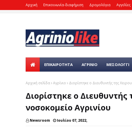
Αρχική
Επικοινωνία-διαφήμιση
Δρομολόγια
Αγγελίες
ΕΠΙΚΑΙΡΌΤΗΤΑ
ΑΓΡΙΝΙΟ
ΜΕΣΟΛΟΓΓΙ
Αρχική σελίδα
Αγρίνιο
Διορίστηκε ο Διευθυντής της Χειρο
Διορίστηκε ο Διευθυντής 
νοσοκομείο Αγρινίου
Newsroom
Ιουλίου 07, 2022,