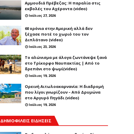
Αμμουδιά Πρέβεζας: Η παραλία στις
εκβολές του Αχέροντα (video)
Ιούλιος 27, 2026
60 xρόνια στην Αμερική αλλά δεν
ξέχασε ποτέ το χωριό του τον
Διπλάτανο (video)
Ιούλιος 23, 2026
Το αλώνισμα με άλογα ζωντάνεψε ξανά
στο Τρίκορφο Ναυπακτίας | Από το
δρεπάνι στο ψωμί(video)
Ιούλιος 19, 2026
Ορεινή Αιτωλοακαρνανία: Η διαδρομή
που λίγοι γνωρίζουν – Από Δρυμώνα
στο Αργυρό Πηγάδι (video)
Ιούλιος 19, 2026
ΔΗΜΟΦΙΛΕΙΣ ΕΙΔΗΣΕΙΣ