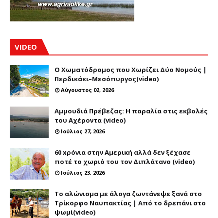
VIDEO
Ο Χωματόδρομος που Χωρίζει Δύο Νομούς |
Περδικάκι–Μεσόπυργος(video)
Αύγουστος 02, 2026
Αμμουδιά Πρέβεζας: Η παραλία στις εκβολές
του Αχέροντα (video)
Ιούλιος 27, 2026
60 xρόνια στην Αμερική αλλά δεν ξέχασε
ποτέ το χωριό του τον Διπλάτανο (video)
Ιούλιος 23, 2026
Το αλώνισμα με άλογα ζωντάνεψε ξανά στο
Τρίκορφο Ναυπακτίας | Από το δρεπάνι στο
ψωμί(video)