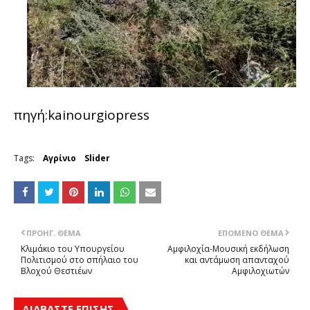
πηγή:kainourgiopress
Tags:
Αγρίνιο
Slider
ΠΡΟΗΓ. ΘΈΜΑ
ΕΠΌΜΕΝΟ ΘΈΜΑ
Κλιμάκιο του Υπουργείου
Αμφιλοχία-Μουσική εκδήλωση
Πολιτισμού στο σπήλαιο του
και αντάμωση απανταχού
Βλοχού Θεστιέων
Αμφιλοχιωτών
ΔΙΑΒΑΣΤΕ ΕΠΙΣΗΣ