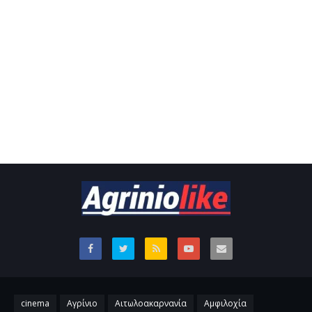
cinema
Αγρίνιο
Αιτωλοακαρνανία
Αμφιλοχία