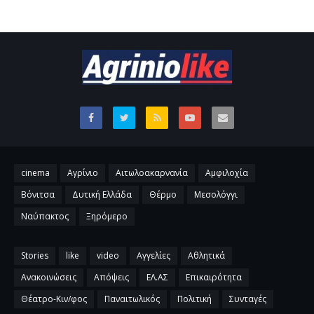
cinema
Αγρίνιο
Αιτωλοακαρνανία
Αμφιλοχία
Βόνιτσα
Δυτική Ελλάδα
Θέρμο
Μεσολόγγι
Ναύπακτος
Ξηρόμερο
Stories
like
video
Αγγελίες
Αθλητικά
Ανακοινώσεις
Απόψεις
ΕΛ.ΑΣ
Επικαιρότητα
Θέατρο-Κιν/φος
Παναιτωλικός
Πολιτική
Συνταγές