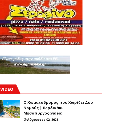
VIDEO
Ο Χωματόδρομος που Χωρίζει Δύο
Νομούς | Περδικάκι–
Μεσόπυργος(video)
Αύγουστος 02, 2026