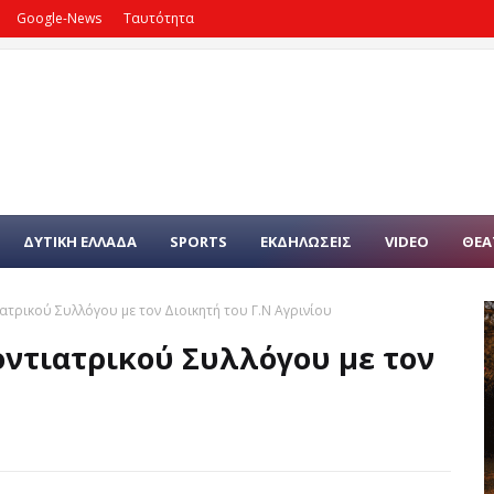
Google-News
Ταυτότητα
ΔΥΤΙΚΗ ΕΛΛΑΔΑ
SPORTS
ΕΚΔΗΛΩΣΕΙΣ
VIDEO
ΘΕΑ
τρικού Συλλόγου με τον Διοικητή του Γ.Ν Αγρινίου
οντιατρικού Συλλόγου με τον