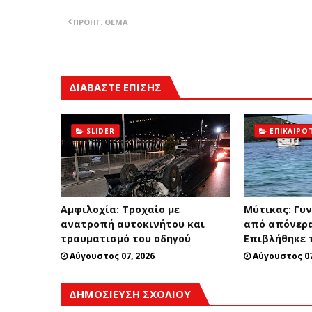
ΠΡΟΗΓ. ΘΈΜΑ
ΔΙΑΒΑΣΤΕ ΕΠΙΣΗΣ
SLIDER
ΕΠΙΚΑΙΡΌ
Αμφιλοχία: Τροχαίο με
Μύτικας: Γυ
ανατροπή αυτοκινήτου και
από απόνερα
τραυματισμό του οδηγού
Επιβλήθηκε 
Αύγουστος 07, 2026
Αύγουστος 07
ΔΗΜΟΣΊΕΥΣΗ ΣΧΟΛΊΟΥ