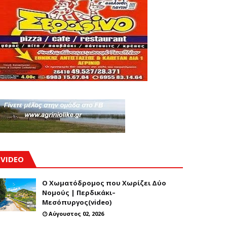
VIDEO
Ο Χωματόδρομος που Χωρίζει Δύο
Νομούς | Περδικάκι–
Μεσόπυργος(video)
Αύγουστος 02, 2026