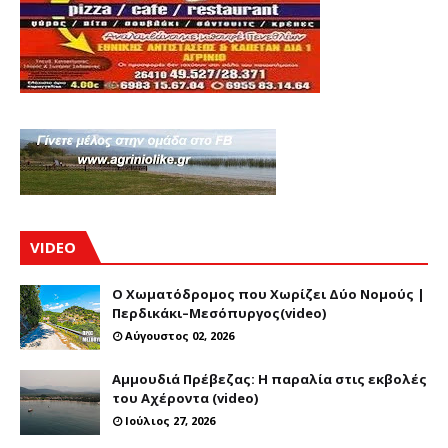
VIDEO
Ο Χωματόδρομος που Χωρίζει Δύο Νομούς |
Περδικάκι–Μεσόπυργος(video)
Αύγουστος 02, 2026
Αμμουδιά Πρέβεζας: Η παραλία στις εκβολές
του Αχέροντα (video)
Ιούλιος 27, 2026