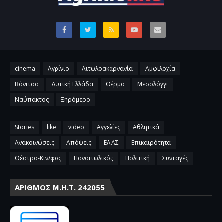
cinema
Αγρίνιο
Αιτωλοακαρνανία
Αμφιλοχία
Βόνιτσα
Δυτική Ελλάδα
Θέρμο
Μεσολόγγι
Ναύπακτος
Ξηρόμερο
Stories
like
video
Αγγελίες
Αθλητικά
Ανακοινώσεις
Απόψεις
ΕΛ.ΑΣ
Επικαιρότητα
Θέατρο-Κιν/φος
Παναιτωλικός
Πολιτική
Συνταγές
ΑΡΙΘΜΌΣ Μ.Η.Τ. 242055