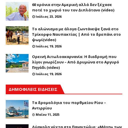
60 xρόνια στην Αμερική αλλά δεν ξέχασε
ποτέ το χωριό του τον Διπλάτανο (video)
Ιούλιος 23, 2026
Το αλώνισμα με άλογα ζωντάνεψε ξανά στο
Τρίκορφο Ναυπακτίας | Από το δρεπάνι στο
ψωμί(video)
Ιούλιος 19, 2026
Ορεινή Αιτωλοακαρνανία: Η διαδρομή που
λίγοι γνωρίζουν – Από Δρυμώνα στο Αργυρό
Πηγάδι (video)
Ιούλιος 19, 2026
ΔΗΜΟΦΙΛΕΙΣ ΕΙΔΗΣΕΙΣ
Τα δρομολόγια του πορθμείου Ρίου –
Αντιρρίου
Μαΐου 11, 2025
Δύσκολη νύχτα στο Παναιτώλιο: «Μάχη» των