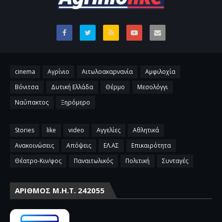
cinema
Αγρίνιο
Αιτωλοακαρνανία
Αμφιλοχία
Βόνιτσα
Δυτική Ελλάδα
Θέρμο
Μεσολόγγι
Ναύπακτος
Ξηρόμερο
Stories
like
video
Αγγελίες
Αθλητικά
Ανακοινώσεις
Απόψεις
ΕΛ.ΑΣ
Επικαιρότητα
Θέατρο-Κιν/φος
Παναιτωλικός
Πολιτική
Συνταγές
ΑΡΙΘΜΌΣ Μ.Η.Τ. 242055