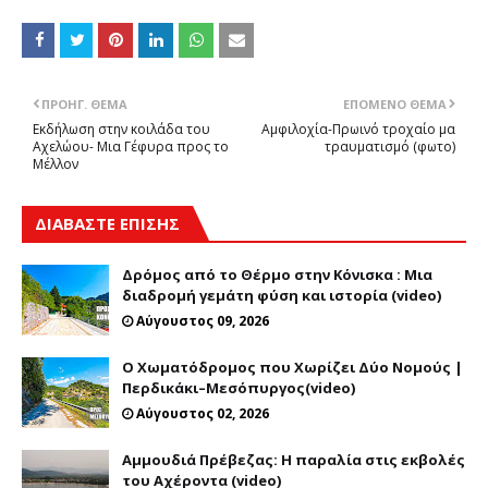
ΠΡΟΗΓ. ΘΈΜΑ
ΕΠΌΜΕΝΟ ΘΈΜΑ
Εκδήλωση στην κοιλάδα του
Αμφιλοχία-Πρωινό τροχαίο μα
Αχελώου- Μια Γέφυρα προς το
τραυματισμό (φωτο)
Μέλλον
ΔΙΑΒΑΣΤΕ ΕΠΙΣΗΣ
Δρόμος από το Θέρμο στην Κόνισκα : Μια
διαδρομή γεμάτη φύση και ιστορία (video)
Αύγουστος 09, 2026
Ο Χωματόδρομος που Χωρίζει Δύο Νομούς |
Περδικάκι–Μεσόπυργος(video)
Αύγουστος 02, 2026
Αμμουδιά Πρέβεζας: Η παραλία στις εκβολές
του Αχέροντα (video)