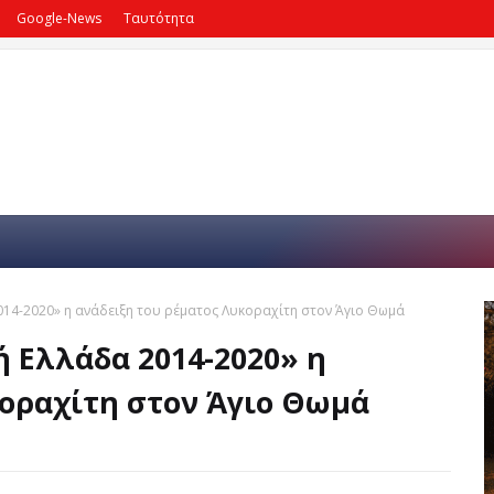
Google-News
Ταυτότητα
2014-2020» η ανάδειξη του ρέματος Λυκοραχίτη στον Άγιο Θωμά
ή Ελλάδα 2014-2020» η
κοραχίτη στον Άγιο Θωμά