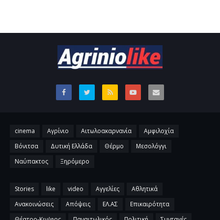
cinema
Αγρίνιο
Αιτωλοακαρνανία
Αμφιλοχία
Βόνιτσα
Δυτική Ελλάδα
Θέρμο
Μεσολόγγι
Ναύπακτος
Ξηρόμερο
Stories
like
video
Αγγελίες
Αθλητικά
Ανακοινώσεις
Απόψεις
ΕΛ.ΑΣ
Επικαιρότητα
Θέατρο-Κιν/φος
Παναιτωλικός
Πολιτική
Συνταγές