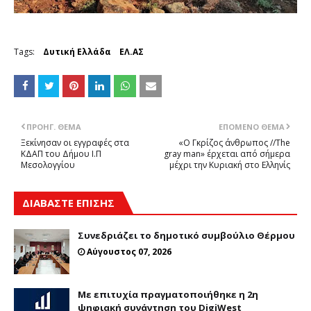
Tags:
Δυτική Ελλάδα
ΕΛ.ΑΣ
ΠΡΟΗΓ. ΘΈΜΑ
ΕΠΌΜΕΝΟ ΘΈΜΑ
Ξεκίνησαν οι εγγραφές στα
«Ο Γκρίζος άνθρωπος //The
ΚΔΑΠ του Δήμου Ι.Π
gray man» έρχεται από σήμερα
Μεσολογγίου
μέχρι την Κυριακή στο Ελληνίς
ΔΙΑΒΑΣΤΕ ΕΠΙΣΗΣ
Συνεδριάζει το δημοτικό συμβούλιο Θέρμου
Αύγουστος 07, 2026
Με επιτυχία πραγματοποιήθηκε η 2η
ψηφιακή συνάντηση του DigiWest