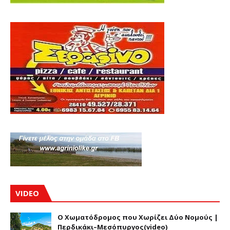
VIDEO
Ο Χωματόδρομος που Χωρίζει Δύο Νομούς |
Περδικάκι–Μεσόπυργος(video)