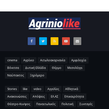
cinema
Αγρίνιο
Αιτωλοακαρνανία
Αμφιλοχία
Βόνιτσα
Δυτική Ελλάδα
Θέρμο
Μεσολόγγι
Ναύπακτος
Ξηρόμερο
Stories
like
video
Αγγελίες
Αθλητικά
Ανακοινώσεις
Απόψεις
ΕΛ.ΑΣ
Επικαιρότητα
Θέατρο-Κιν/φος
Παναιτωλικός
Πολιτική
Συνταγές