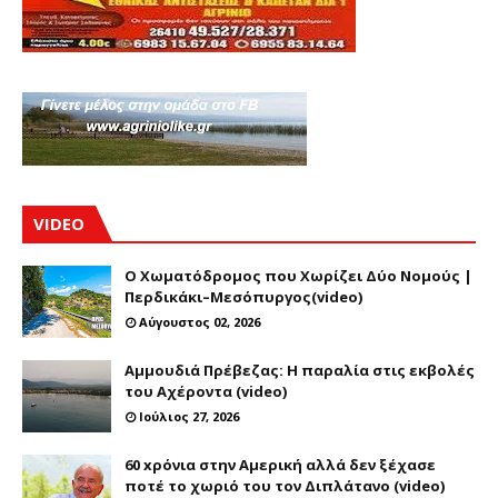
VIDEO
Ο Χωματόδρομος που Χωρίζει Δύο Νομούς |
Περδικάκι–Μεσόπυργος(video)
Αύγουστος 02, 2026
Αμμουδιά Πρέβεζας: Η παραλία στις εκβολές
του Αχέροντα (video)
Ιούλιος 27, 2026
60 xρόνια στην Αμερική αλλά δεν ξέχασε
ποτέ το χωριό του τον Διπλάτανο (video)