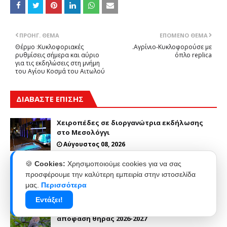
ΠΡΟΗΓ. ΘΈΜΑ
ΕΠΌΜΕΝΟ ΘΈΜΑ
Θέρμο :Κυκλοφοριακές
.Αγρίνιο-Κυκλοφορούσε με
ρυθμίσεις σήμερα και αύριο
όπλο replica
για τις εκδηλώσεις στη μνήμη
του Αγίου Κοσμά του Αιτωλού
ΔΙΑΒΑΣΤΕ ΕΠΙΣΗΣ
Χειροπέδες σε διοργανώτρια εκδήλωσης
στο Μεσολόγγι
Αύγουστος 08, 2026
🍪
Cookies:
Χρησιμοποιούμε cookies για να σας
Έκλεψαν μοτοσυκλέτα στο Μεσολόγγι αλλά
προσφέρουμε την καλύτερη εμπειρία στην ιστοσελίδα
τους έπιασαν στο Αιτωλικό
μας.
Περισσότερα
Αύγουστος 08, 2026
Εντάξει!
Η Ορνιθολογική για τη νέα Ρυθμιστική
απόφαση θήρας 2026-2027