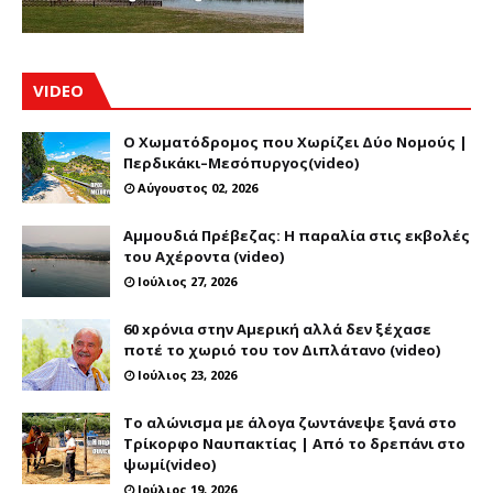
VIDEO
Ο Χωματόδρομος που Χωρίζει Δύο Νομούς |
Περδικάκι–Μεσόπυργος(video)
Αύγουστος 02, 2026
Αμμουδιά Πρέβεζας: Η παραλία στις εκβολές
του Αχέροντα (video)
Ιούλιος 27, 2026
60 xρόνια στην Αμερική αλλά δεν ξέχασε
ποτέ το χωριό του τον Διπλάτανο (video)
Ιούλιος 23, 2026
Το αλώνισμα με άλογα ζωντάνεψε ξανά στο
Τρίκορφο Ναυπακτίας | Από το δρεπάνι στο
ψωμί(video)
Ιούλιος 19, 2026