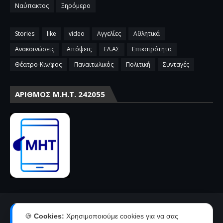
Ναύπακτος
Ξηρόμερο
Stories
like
video
Αγγελίες
Αθλητικά
Ανακοινώσεις
Απόψεις
ΕΛ.ΑΣ
Επικαιρότητα
Θέατρο-Κιν/φος
Παναιτωλικός
Πολιτική
Συνταγές
ΑΡΙΘΜΌΣ Μ.Η.Τ. 242055
Αρχική
Επικοινωνία-Διαφήμιση
🍪
Cookies:
Χρησιμοποιούμε cookies για να σας