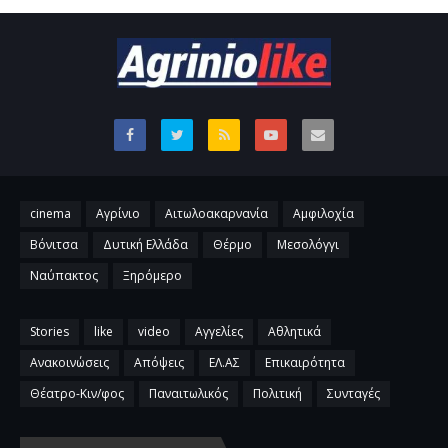
cinema
Αγρίνιο
Αιτωλοακαρνανία
Αμφιλοχία
Βόνιτσα
Δυτική Ελλάδα
Θέρμο
Μεσολόγγι
Ναύπακτος
Ξηρόμερο
Stories
like
video
Αγγελίες
Αθλητικά
Ανακοινώσεις
Απόψεις
ΕΛ.ΑΣ
Επικαιρότητα
Θέατρο-Κιν/φος
Παναιτωλικός
Πολιτική
Συνταγές