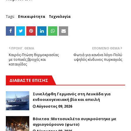
Tags:
Επικαιρότητα
Τεχνολογία
ΠΡΟΗΓ. ΘΈΜΑ
ΕΠΌΜΕΝΟ ΘΈΜΑ
Καιρός-Πτώση θερμοκρασίας
Φωτιά για κανένα λόγο-Πολύ
με τοπικές βροχές και
υψηλός κίνδυνος πυρκαγιάς
καταιγίδες
ΔΙΑΒΑΣΤΕ ΕΠΙΣΗΣ
Συνελήφθη Γερμανός στη Λευκάδα για
ενδοοικογενειακή βία και απειλή
Αύγουστος 09, 2026
Βόνιτσα :Μοτοσυκλέτα συγκρούστηκε με
αγριογούρουνο (φωτο)