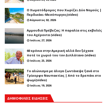
Ο Χωματόδρομος που Χωρίζει Δύο Νομούς |
Περδικάκι–Μεσόπυργος(video)
Αύγουστος 02, 2026
Αμμουδιά Πρέβεζας: Η παραλία στις εκβολές
του Αχέροντα (video)
Ιούλιος 27, 2026
60 xρόνια στην Αμερική αλλά δεν ξέχασε
ποτέ το χωριό του τον Διπλάτανο (video)
Ιούλιος 23, 2026
Το αλώνισμα με άλογα ζωντάνεψε ξανά στο
Τρίκορφο Ναυπακτίας | Από το δρεπάνι στο
ψωμί(video)
Ιούλιος 19, 2026
ΔΗΜΟΦΙΛΕΙΣ ΕΙΔΗΣΕΙΣ