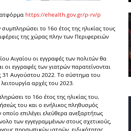
πλατφόρμα
https://ehealth.gov.gr/p-rv/p
 συμπληρώσει το 16ο έτος της ηλικίας τους
ριφέρεις της χώρας πλην των Περιφερειών
τίου Αιγαίου οι εγγραφές των πολιτών θα
ι οι εγγραφές των γιατρών παρατείνονται
τις 31 Αυγούστου 2022. Το σύστημα του
λειτουργία αρχές του 2023.
ληρώσει το 16ο έτος της ηλικίας του,
ήσεώς του και ο ενήλικος πληθυσμός
ν οποίο επιλέγει ελεύθερα ανεξαρτήτως
ύνολο των εγγεγραμμένων στους σχετικούς,
όγους προσωπικών ιατρών, ειδικότητας