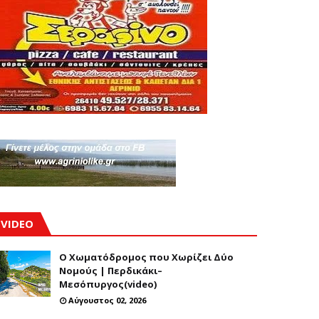
VIDEO
Ο Χωματόδρομος που Χωρίζει Δύο
Νομούς | Περδικάκι–
Μεσόπυργος(video)
Αύγουστος 02, 2026