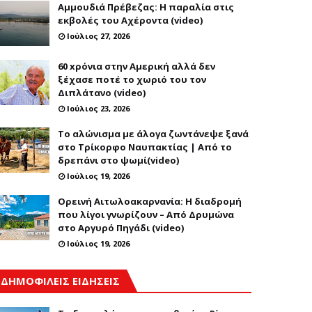
Αμμουδιά Πρέβεζας: Η παραλία στις
εκβολές του Αχέροντα (video)
Ιούλιος 27, 2026
60 xρόνια στην Αμερική αλλά δεν
ξέχασε ποτέ το χωριό του τον
Διπλάτανο (video)
Ιούλιος 23, 2026
Το αλώνισμα με άλογα ζωντάνεψε ξανά
στο Τρίκορφο Ναυπακτίας | Από το
δρεπάνι στο ψωμί(video)
Ιούλιος 19, 2026
Ορεινή Αιτωλοακαρνανία: Η διαδρομή
που λίγοι γνωρίζουν – Από Δρυμώνα
στο Αργυρό Πηγάδι (video)
Ιούλιος 19, 2026
ΔΗΜΟΦΙΛΕΙΣ ΕΙΔΗΣΕΙΣ